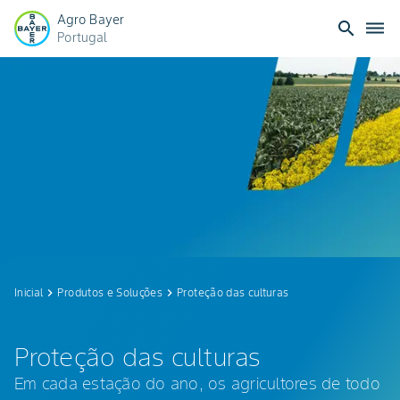
Agro Bayer
search
dehaze
Portugal
Proteção
das
culturas
Inicial
keyboard_arrow_right
Produtos e Soluções
keyboard_arrow_right
Proteção das culturas
Proteção das culturas
Em cada estação do ano, os agricultores de todo