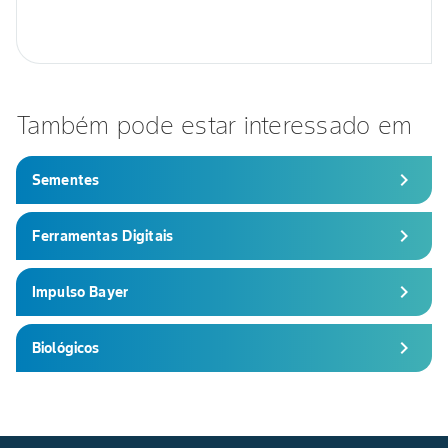
Também pode estar interessado em
chevron_right
Sementes
chevron_right
Ferramentas Digitais
chevron_right
Impulso Bayer
chevron_right
Biológicos