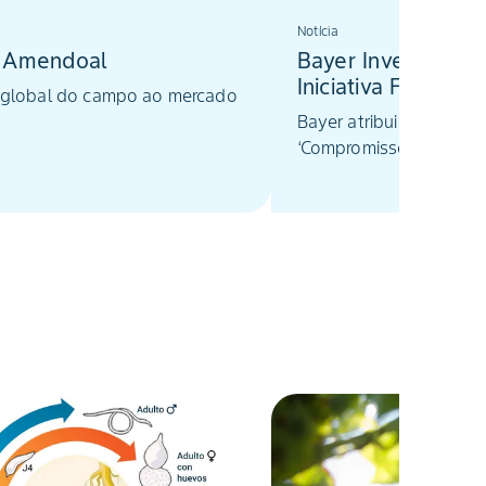
Notícia
 Amendoal
Bayer Investe $16
Iniciativa Fome Ze
 global do campo ao mercado
Bayer atribui 160 milhõ
‘Compromisso Fome Zer