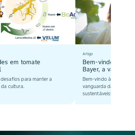
Artigo
es em tomate
Bem-vindo à Biolo
l
Bayer, a vanguard
soluções agrícolas
 desafios para manter a
Bem-vindo à Biologicals
 da cultura.
vanguarda das soluções
sustentáveis!