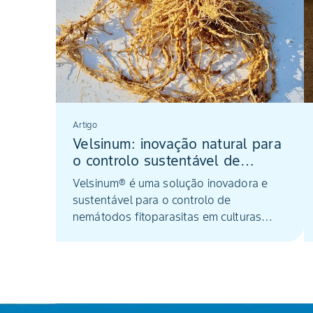
Artigo
Velsinum: inovação natural para
o controlo sustentável de
nemátodos em hortícolas de
Velsinum® é uma solução inovadora e
elevado valor
sustentável para o controlo de
nemátodos fitoparasitas em culturas
hortícolas de elevado valor, promovendo
a saúde do solo e a produtividade
agrícola.