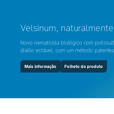
Velsinum, naturalmente 
Novo nematicida biológico com polissul
dialilo estável, com um método patente
Mais informação
Folheto do produto