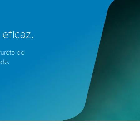
eficaz.
fureto de
ado.