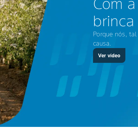
Com a
brinca
Porque nós, ta
causa.
Ver vídeo