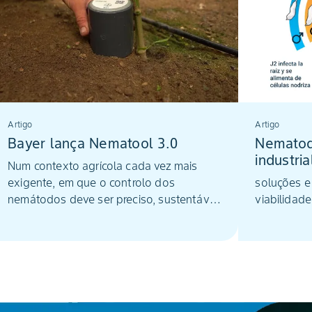
Artigo
Artigo
Bayer lança Nematool 3.0
Nematod
industria
Num contexto agrícola cada vez mais
exigente, em que o controlo dos
soluções e
nemátodos deve ser preciso, sustentável
viabilidade
e sem resíduos, Nematool 3.0 surgiu
como ferramenta renovada