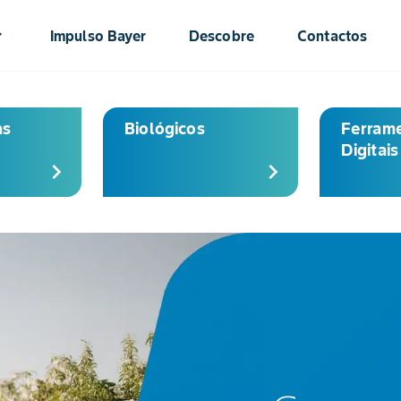
ow_down
Impulso Bayer
Descobre
Contactos
as
Biológicos
Ferram
Digitais
chevron_right
chevron_right