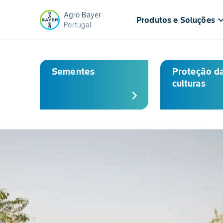
Agro Bayer
keyboard_arr
Produtos e Soluções
Portugal
Inicial
Sementes
Proteção d
culturas
chevron_right
Slide 1 of 3