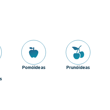
Pomóideas
Prunóideas
e
s