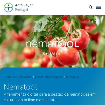
Agro Bayer
search
dehaze
Portugal
Nematool
Produtos e Soluções
keyboard_arrow_right
Ferramentas digitais
keyboard_arrow_right
Nematool
Nematool
A ferramenta digital para a gestão de nematodes em
culturas ao ar livre e em estufas.