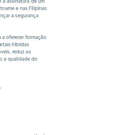
e a assinatura de um
tname e nas Filipinas
ançar a segurança
m a oferecer formação
tais híbridas
veis, reduz as
o a qualidade do
s