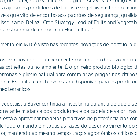
co, de proteção das culturas e digital. “Através de soluções 
 a ajudar os produtores de frutas e vegetais em todo o mund
áveis que vão de encontro aos padrões de segurança, qualid
disse Kamel Beliazi, Crop Strategy Lead of Fruits and Vegetab
sa estratégia de negócio na Horticultura.”
imento em I&D é visto nas recentes inovações de portefólio 
sitivo inovador — um recipiente com um líquido ativo no int
nas colheitas ou no ambiente. É o primeiro produto biológico
monas e piretro natural para controlar as pragas nos citrino
do em Espanha e em breve estará disponível para os produtore
mediterrânicos.
egetais, a Bayer continua a investir na garantia de que o seu
onstante mudança dos produtores e da cadeia de valor, ma
 está a aproveitar modelos preditivos de preferência dos co
 de todo o mundo em todas as fases do desenvolvimento do s
dor, mantendo ao mesmo tempo traços agronómicos críticos q