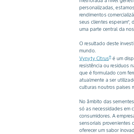
melhorada a nível genéti
personalizadas, estamos
rendimentos comercializ
seus clientes esperam”, 
uma parte central da nos
O resultado deste invest
mundo.
®
Vynyty Citrus
é um dispo
resistência ou resíduos 
que é formulado com fero
atualmente a ser utiliza
culturas noutros países 
No âmbito das sementes v
só as necessidades em c
consumidores. A empresa
sensoriais provenientes
oferecer um sabor inova