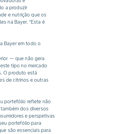
inovadoras e
o a produzir
ade e nutrição que os
les na Bayer. “Esta é
da Bayer em todo o
erior — que não gera
 deste tipo no mercado
s. O produto está
s de citrinos e outras
 portefólio reflete não
s também dos diversos
nsumidores e perspetivas
eu portefólio para
ue são essenciais para