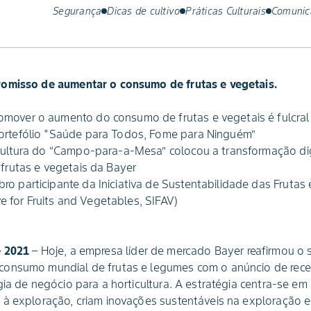
Segurança
Dicas de cultivo
Práticas Culturais
Comunic
romisso de aumentar o consumo de frutas e vegetais.
mover o aumento do consumo de frutas e vegetais é fulcral 
ortefólio "Saúde para Todos, Fome para Ninguém”
cultura do “Campo-para-a-Mesa” colocou a transformação dig
 frutas e vegetais da Bayer
o participante da Iniciativa de Sustentabilidade das Fruta
ive for Fruits and Vegetables, SIFAV)
e 2021
– Hoje, a empresa líder de mercado Bayer reafirmou o
onsumo mundial de frutas e legumes com o anúncio de rece
gia de negócio para a horticultura. A estratégia centra-se e
 à exploração, criam inovações sustentáveis na exploração 