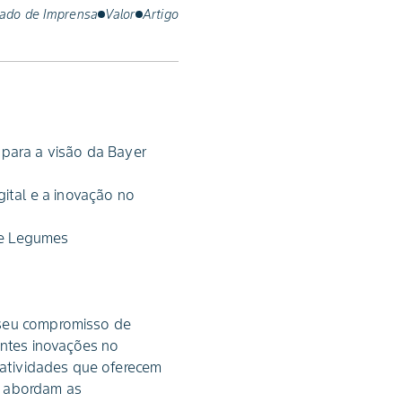
ado de Imprensa
Valor
Artigo
para a visão da Bayer
ital e a inovação no
s e Legumes
 seu compromisso de
ntes inovações no
m atividades que oferecem
e abordam as