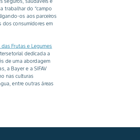
s seguros, saudáveis e
 a trabalhar do “campo
ligando-os aos parceiros
os dos consumidores em
de das Frutas e Legumes
tersetorial dedicada a
avés de uma abordagem
as, a Bayer e a SIFAV
o nas culturas
 água, entre outras áreas