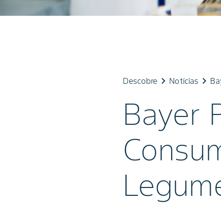
keyboard_arrow_right
keyboard_arrow_right
Descobre
Notícias
Ba
Bayer 
Consum
Legum