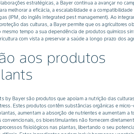
olaborações estratégicas, a Bayer continua a avançar no cam
ra melhorar a eficácia, a escalabilidade e a compatibilidade
gas (IPM, do inglês integrated pest management). Ao integra
proteção das culturas, a Bayer permite que os agricultores 
o mesmo tempo a sua dependência de produtos químicos sinté
icultura com vista a preservar a saúde a longo prazo dos a
ção aos produtos
lants
ts by Bayer são produtos que apoiam a nutrição das cultur
 stress. Estes produtos contêm substâncias orgânicas e micr
plantas, aumentam a absorção de nutrientes e aumentam a to
tes convencionais, os bioestimulantes não fornecem diretament
processos fisiológicos nas plantas, libertando o seu potencia