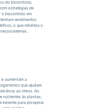
po do biocontrolo,
 com estratégias de
r o biocontrolo em
obtenham rendimentos
ticos, o que minimiza o
groecossistemas.
as e aumentam a
o-organismos que ajudam
lerância ao stress. Ao
e nutrientes às plantas;
l inerente para prosperar