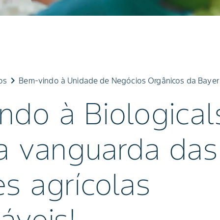
keyboard_arrow_right
os
Bem-vindo à Unidade de Negócios Orgânicos da Bayer
ndo à Biological
 a vanguarda das
s agrícolas