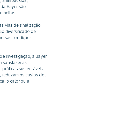
s, aminoácidos,
 da Bayer são
olheitas.
s vias de sinalização
io diversificado de
versas condições
de investigação, a Bayer
 satisfazer as
 práticas sustentáveis
s, reduzam os custos dos
a, o calor ou a