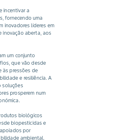
 incentivar a
vas, fornecendo uma
m inovadores líderes em
e inovação aberta, aos
tam um conjunto
afios, que vão desde
 e às pressões de
idade e resiliência. A
o soluções
tores prosperem num
conómica.
rodutos biológicos
esde biopesticidas e
o apoiados por
bilidade ambiental.