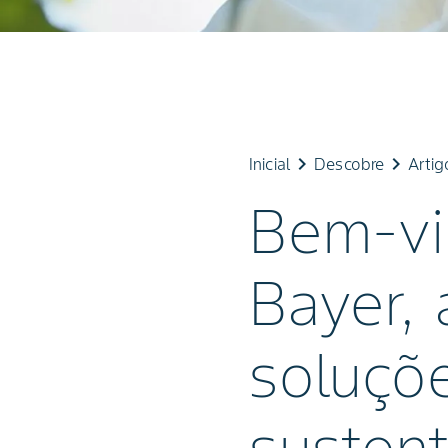
keyboard_arrow_right
keyboard_arrow_right
Inicial
Descobre
Artig
Bem-vi
Bayer,
soluçõe