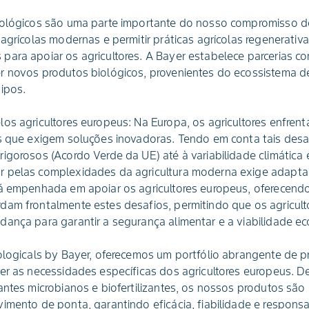
iológicos são uma parte importante do nosso compromisso de
 agrícolas modernas e permitir práticas agrícolas regenerati
ara apoiar os agricultores. A Bayer estabelece parcerias co
r novos produtos biológicos, provenientes do ecossistema d
ipos.
os agricultores europeus: Na Europa, os agricultores enfren
os que exigem soluções inovadoras. Tendo em conta tais des
igorosos (Acordo Verde da UE) até à variabilidade climática
 pelas complexidades da agricultura moderna exige adaptabil
tá empenhada em apoiar os agricultores europeus, oferecend
dam frontalmente estes desafios, permitindo que os agricul
dança para garantir a segurança alimentar e a viabilidade e
ologicals by Bayer, oferecemos um portfólio abrangente de p
er as necessidades específicas dos agricultores europeus. D
antes microbianos e biofertilizantes, os nossos produtos sã
imento de ponta, garantindo eficácia, fiabilidade e responsa