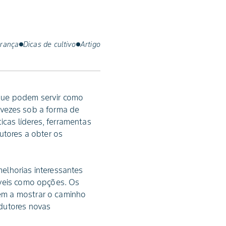
rança
Dicas de cultivo
Artigo
 que podem servir como
 vezes sob a forma de
cas líderes, ferramentas
utores a obter os
elhorias interessantes
íveis como opções. Os
ém a mostrar o caminho
odutores novas