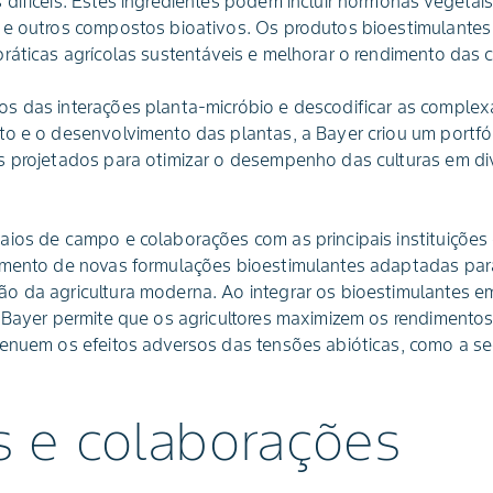
difíceis. Estes ingredientes podem incluir hormonas vegetai
 e outros compostos bioativos. Os produtos bioestimulantes
ráticas agrícolas sustentáveis e melhorar o rendimento das c
s das interações planta-micróbio e descodificar as complexa
o e o desenvolvimento das plantas, a Bayer criou um portfól
s projetados para otimizar o desempenho das culturas em di
ios de campo e colaborações com as principais instituições 
imento de novas formulações bioestimulantes adaptadas para
o da agricultura moderna. Ao integrar os bioestimulantes em
a Bayer permite que os agricultores maximizem os rendimento
enuem os efeitos adversos das tensões abióticas, como a sec
s e colaborações