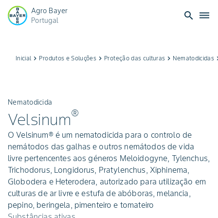
Agro Bayer
search
dehaze
Portugal
Inicial
keyboard_arrow_right
Produtos e Soluções
keyboard_arrow_right
Proteção das culturas
keyboard_arrow_right
Nematodicidas
keyboard_
Nematodicida
®
Velsinum
O Velsinum® é um nematodicida para o controlo de
nemátodos das galhas e outros nemátodos de vida
livre pertencentes aos géneros Meloidogyne, Tylenchus,
Trichodorus, Longidorus, Pratylenchus, Xiphinema,
Globodera e Heterodera, autorizado para utilização em
culturas de ar livre e estufa de abóboras, melancia,
pepino, beringela, pimenteiro e tomateiro
Substâncias ativas