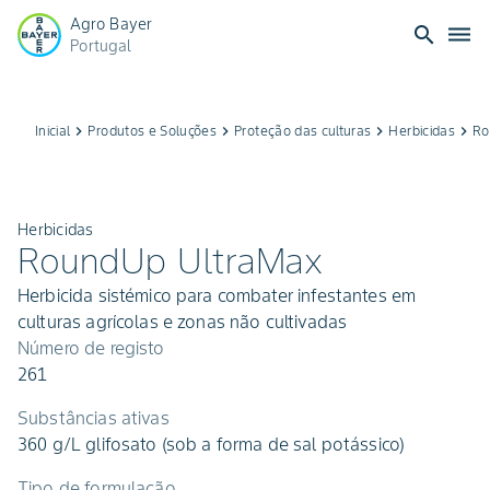
Agro Bayer
search
dehaze
Portugal
Inicial
keyboard_arrow_right
Produtos e Soluções
keyboard_arrow_right
Proteção das culturas
keyboard_arrow_right
Herbicidas
keyboard_arrow_right
Ro
Herbicidas
RoundUp UltraMax
Herbicida sistémico para combater infestantes em
culturas agrícolas e zonas não cultivadas
Número de registo
261
Substâncias ativas
360 g/L glifosato (sob a forma de sal potássico)
Tipo de formulação