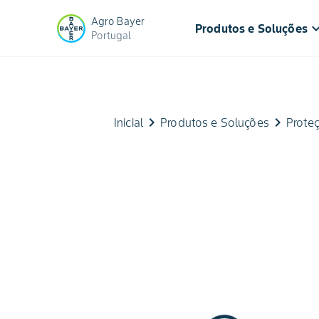
Agro Bayer
keyboard_arr
Produtos e Soluções
Portugal
keyboard_arrow_right
keyboard_arrow_right
Inicial
Produtos e Soluções
Proteç