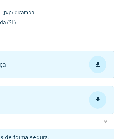
% (p/p) dicamba
da (SL)
ça
cos de forma segura.