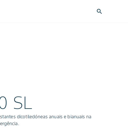
search
0 SL
estantes dicotiledóneas anuais e bianuais na
ergência.