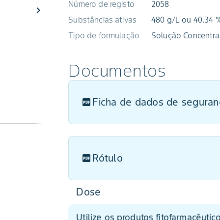
Número de registo
2058
chevron_right
Substâncias ativas
480 g/L ou 40.34 
Tipo de formulação
Solução Concentra
Documentos
Ficha de dados de seguran
Rótulo
Dose
Utilize os produtos fitofarmacêuti