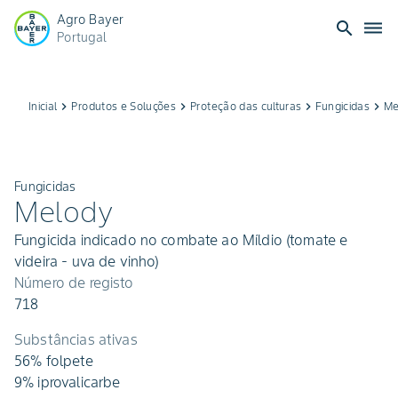
Agro Bayer
search
dehaze
Portugal
Inicial
keyboard_arrow_right
Produtos e Soluções
keyboard_arrow_right
Proteção das culturas
keyboard_arrow_right
Fungicidas
keyboard_arrow_right
Me
Fungicidas
Melody
Fungicida indicado no combate ao Míldio (tomate e
videira - uva de vinho)
Número de registo
718
Substâncias ativas
56% folpete
9% iprovalicarbe