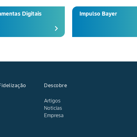
amentas Digitais
Impulso Bayer
chevron_right
idelização
Descobre
Artigos
Noticias
Empresa