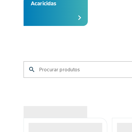
Acaricidas
chevron_right
search
Procurar produtos