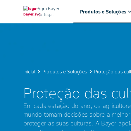
Agro Bayer
keyboard_arr
Produtos e Soluções
Portugal
Proteção
das
culturas
keyboard_arrow_right
keyboard_arrow_right
Inicial
Produtos e Soluções
Proteção das cul
Proteção das cul
Em cada estação do ano, os agricultor
mundo tomam decisões sobre a melhor
proteger as suas culturas. A Bayer apoi