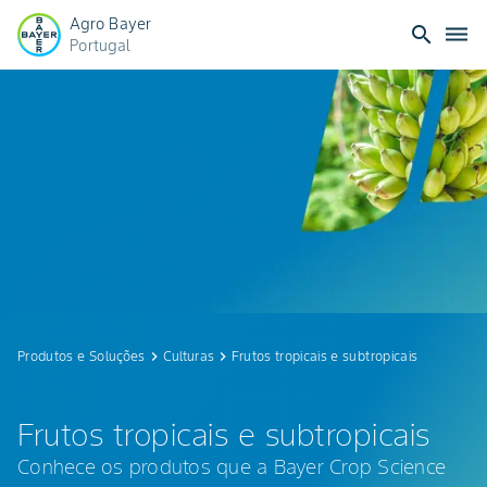
Agro Bayer
search
dehaze
Portugal
Frutos
tropicais
e
subtropicais
Produtos e Soluções
keyboard_arrow_right
Culturas
keyboard_arrow_right
Frutos tropicais e subtropicais
Frutos tropicais e subtropicais
Conhece os produtos que a Bayer Crop Science