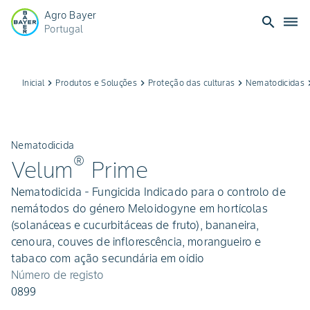
Agro Bayer
search
dehaze
Portugal
Inicial
keyboard_arrow_right
Produtos e Soluções
keyboard_arrow_right
Proteção das culturas
keyboard_arrow_right
Nematodicidas
keyboard_
Nematodicida
®
Velum
Prime
Nematodicida - Fungicida Indicado para o controlo de
nemátodos do género Meloidogyne em hortícolas
(solanáceas e cucurbitáceas de fruto), bananeira,
cenoura, couves de inflorescência, morangueiro e
tabaco com ação secundária em oídio
Número de registo
0899