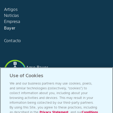
Artigos
Noticias
Empresa
Bayer
Contacto
Agro Bayer
Portugal
Use of Cookies
We and our business partners may use cookies, pixels,
and similar technologies (collectively, “cookies”) to
collect information about you, including about your
Segue-nos em
browsing activities and devices. This may result in your
information being collected by our third-party partners.
By using this Site, you agree to these practices, including
as described in the
Privacy Statement
, and our
Conditions