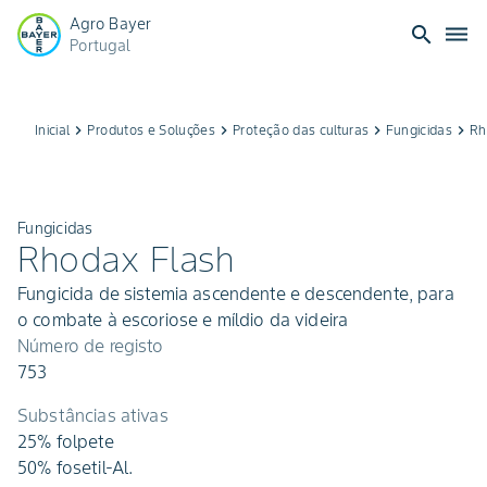
Agro Bayer
search
dehaze
Portugal
Inicial
keyboard_arrow_right
Produtos e Soluções
keyboard_arrow_right
Proteção das culturas
keyboard_arrow_right
Fungicidas
keyboard_arrow_right
Rh
Fungicidas
Rhodax Flash
Fungicida de sistemia ascendente e descendente, para
o combate à escoriose e míldio da videira
Número de registo
753
Substâncias ativas
25% folpete
50% fosetil-Al.